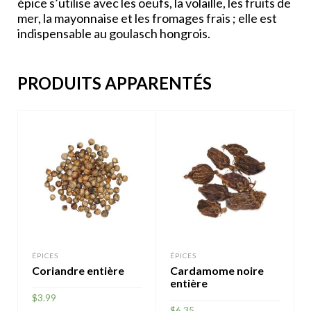
épice s’utilise avec les oeufs, la volaille, les fruits de
mer, la mayonnaise et les fromages frais ; elle est
indispensable au goulasch hongrois.
PRODUITS APPARENTÉS
ÉPICES
ÉPICES
Coriandre entière
Cardamome noire
entière
$
3.99
$
6.35