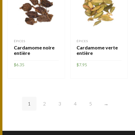
ÉPICES
ÉPICES
Cardamome noire
Cardamome verte
entière
entière
$
6.35
$
7.95
AJOUTER
AJOUTER
1
2
3
4
5
→