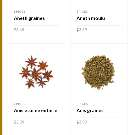
ÉPICES
ÉPICES
Aneth graines
Aneth moulu
$
3.49
$
3.69
AJOUTER
AJOUTER
ÉPICES
ÉPICES
Anis étoilée entière
Anis graines
$
5.09
$
3.99
AJOUTER
AJOUTER