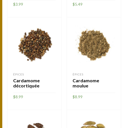
$
3.99
$
5.49
AJOUTER
LIRE LA SUITE
ÉPICES
ÉPICES
Cardamome
Cardamome
décortiquée
moulue
$
8.99
$
8.99
AJOUTER
AJOUTER