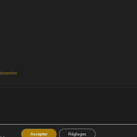
s données
X
s
Accepter
Réglages