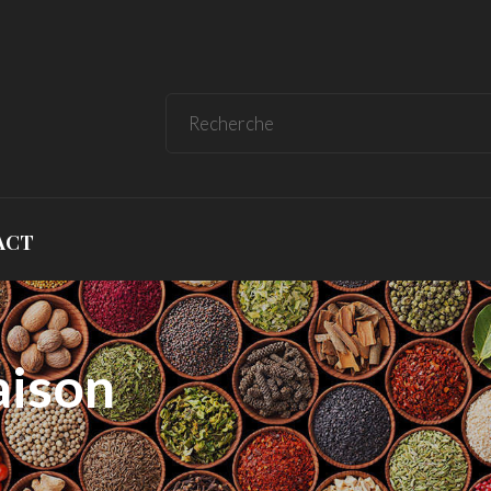
ACT
aison