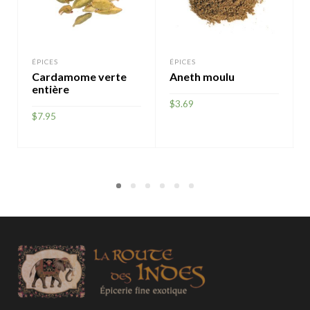
ÉPICES
ÉPICES
Cardamome verte
Aneth moulu
entière
$
3.69
$
7.95
AJOUTER
AJOUTER