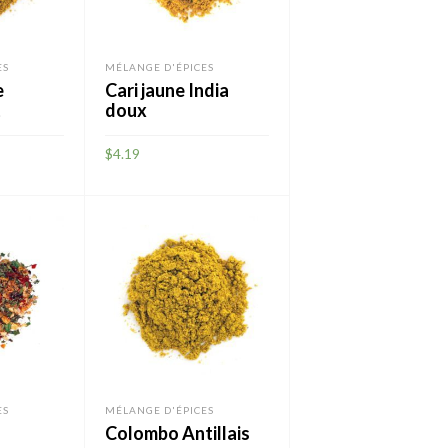
ES
MÉLANGE D'ÉPICES
e
Cari jaune India
t
doux
$
4.19
AJOUTER
ES
MÉLANGE D'ÉPICES
Colombo Antillais