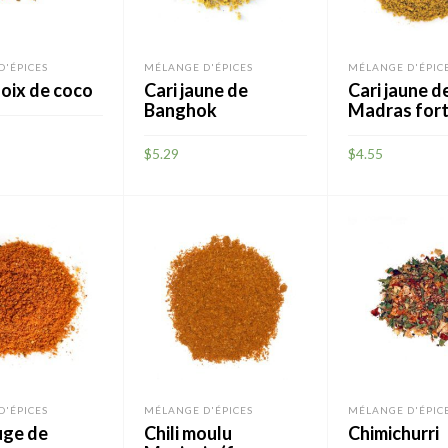
D'ÉPICES
MÉLANGE D'ÉPICES
MÉLANGE D'ÉPIC
noix de coco
Cari jaune de
Cari jaune d
Banghok
Madras for
$
5.29
$
4.55
R
AJOUTER
AJOUTER
D'ÉPICES
MÉLANGE D'ÉPICES
MÉLANGE D'ÉPIC
uge de
Chili moulu
Chimichurri