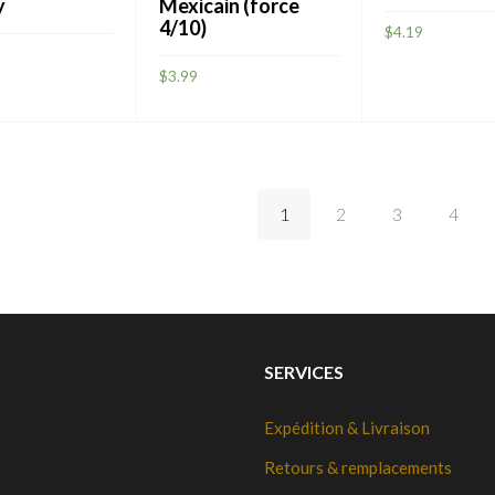
y
Mexicain (force
4/10)
$
4.19
$
3.99
AJOUTER
R
AJOUTER
1
2
3
4
SERVICES
Expédition & Livraison
Retours & remplacements