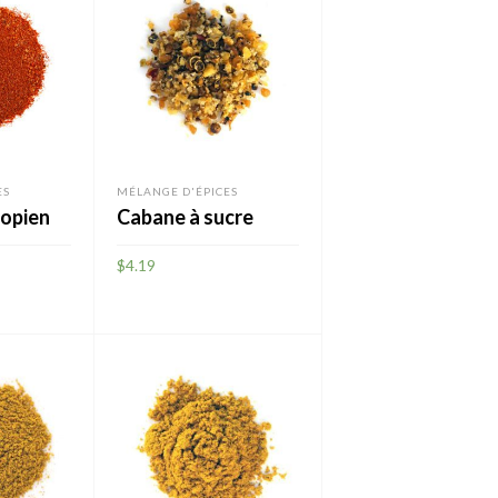
ES
MÉLANGE D'ÉPICES
iopien
Cabane à sucre
$
4.19
AJOUTER