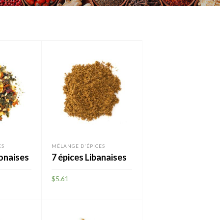
ES
MÉLANGE D'ÉPICES
ponaises
7 épices Libanaises
$
5.61
AJOUTER