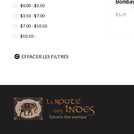
BASILIC
Bomba
$0.00 - $3.50
BIOXYDE DE SILICIUM
$
5.29
$3.50 - $7.00
BOUILLON DE POULET
$7.00 - $10.50
AJOUTE
CAFÉ TYPE ESPRESSO
$10.50 -
CANNELLE
CANNELLE CASSIA
EFFACER LES FILTRES
CANNELLE EN MORCEAUX
CARDAMOME
CARDAMOME NOIRE
CARDAMOME VERTE
CAROTTES
CARVI
CÉLERI GRAINES
CHAMPIGNONS SAUVAGES DE