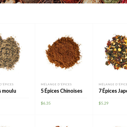
D'ÉPICES
MÉLANGE D'ÉPICES
MÉLANGE D'ÉPIC
s moulu
5 Épices Chinoises
7 Épices Ja
$
6.35
$
5.29
R
AJOUTER
AJOUTER