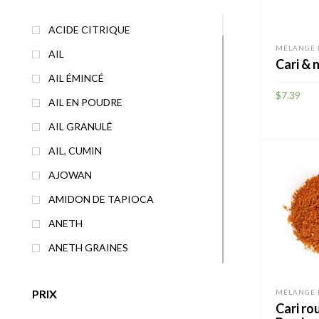
ACIDE CITRIQUE
MÉLANGE 
AIL
Cari & 
AIL ÉMINCÉ
$
7.39
AIL EN POUDRE
AJOUTE
AIL GRANULÉ
AIL, CUMIN
AJOWAN
AMIDON DE TAPIOCA
ANETH
ANETH GRAINES
ANIS ÉTOILÉ
PRIX
MÉLANGE 
BAIES DE GENIÈVRE
Cari ro