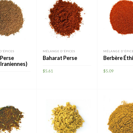
D'ÉPICES
MÉLANGE D'ÉPICES
MÉLANGE D'ÉPIC
 Perse
Baharat Perse
Berbère Éth
 Iraniennes)
$
5.61
$
5.09
AJOUTER
AJOUTER
R