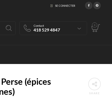
SE CONNECTER
0
Contact
418 529 4847
Perse (épices
nes)
SHARE