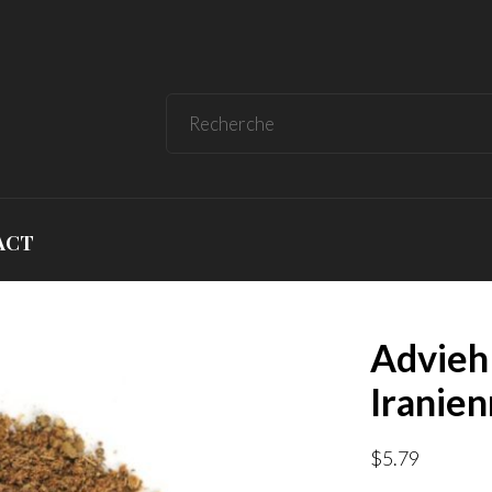
ACT
Advieh 
Iranien
$
5.79