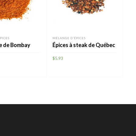
PICES
MÉLANGE D'ÉPICES
MÉL
ge de Bombay
Épices à steak de Québec
Ba
$
5.93
$
5.
AJOUTER
A