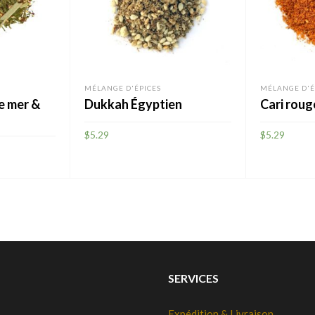
MÉLANGE D'ÉPICES
MÉLANGE D'É
de mer &
Dukkah Égyptien
Cari rou
$
5.29
$
5.29
AJOUTER
AJOUTER
SERVICES
Expédition & Livraison