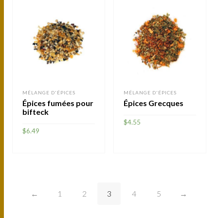
MÉLANGE D'ÉPICES
MÉLANGE D'ÉPICES
Épices fumées pour
Épices Grecques
bifteck
$
4.55
$
6.49
AJOUTER
AJOUTER
←
1
2
3
4
5
→