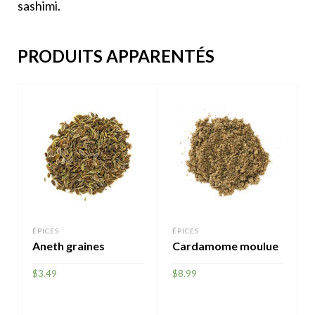
sashimi.
PRODUITS APPARENTÉS
ÉPICES
ÉPICES
Aneth graines
Cardamome moulue
$
3.49
$
8.99
AJOUTER
AJOUTER