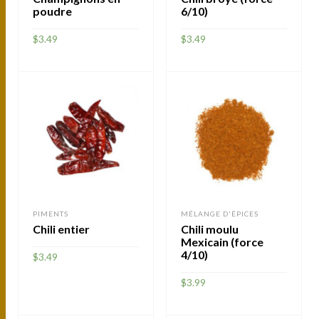
poudre
6/10)
$
3.49
$
3.49
AJOUTER
AJOUTER
PIMENTS
MÉLANGE D'ÉPICES
Chili entier
Chili moulu
Mexicain (force
4/10)
$
3.49
$
3.99
AJOUTER
AJOUTER