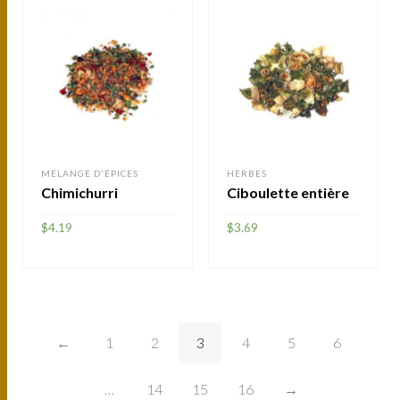
MÉLANGE D'ÉPICES
HERBES
Chimichurri
Ciboulette entière
$
4.19
$
3.69
AJOUTER
AJOUTER
←
1
2
3
4
5
6
…
14
15
16
→