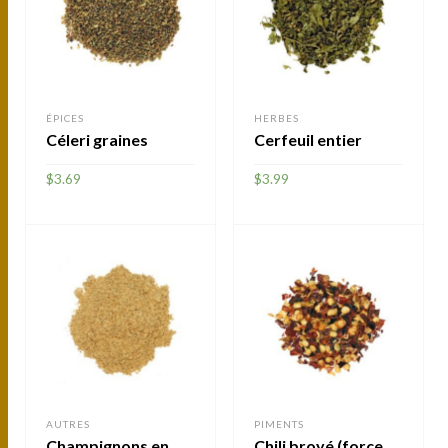
ÉPICES
HERBES
Céleri graines
Cerfeuil entier
$
3.69
$
3.99
AJOUTER
AJOUTER
AUTRES
PIMENTS
Champignons en
Chili broyé (force