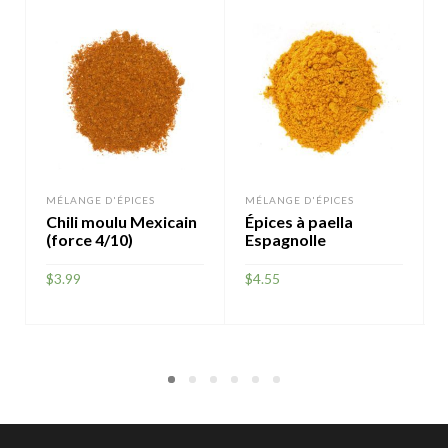
MÉLANGE D'ÉPICES
MÉLANGE D'ÉPICES
Chili moulu Mexicain
Épices à paella
(force 4/10)
Espagnolle
$
3.99
$
4.55
AJOUTER
AJOUTER