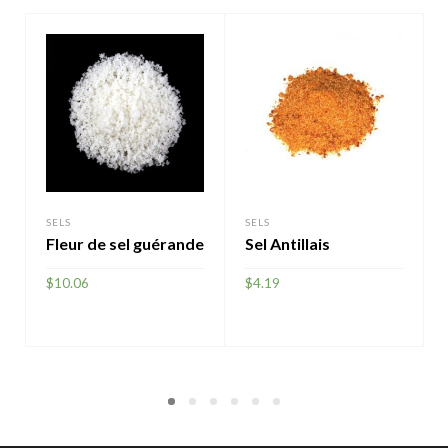
SELS
SELS
Fleur de sel guérande
Sel Antillais
$
10.06
$
4.19
AJOUTER
AJOUTER