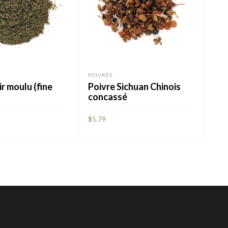
POIVRES
POI
ir moulu (fine
Poivre Sichuan Chinois
Po
concassé
$
5.
$
5.79
A
AJOUTER