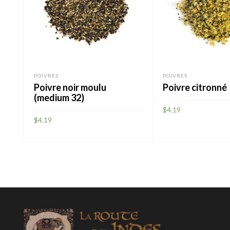
POIVRES
POIVRES
Poivre noir moulu
Poivre citronné
(medium 32)
$
4.19
$
4.19
AJOUTER
AJOUTER