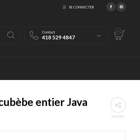
SE CONNECTER
0
Contact
418 529 4847
cubèbe entier Java
SHARE