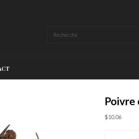
ACT
Poivre 
$
10.06