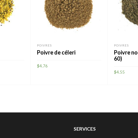
POIVRES
POIVRES
Poivre de céleri
Poivre no
60)
$
4.76
$
4.55
AJOUTER
AJOUTER
SERVICES